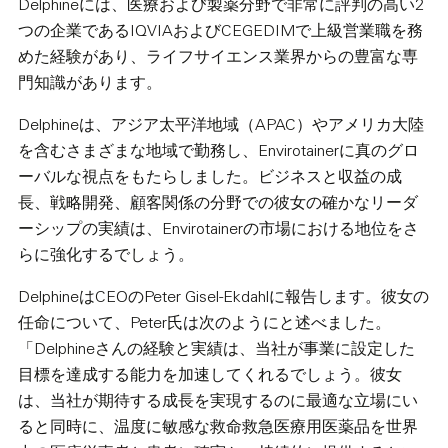
Delphineには、医療および製薬分野で非常に評判の高い2
つの企業であるIQVIAおよびCEGEDIMで上級営業職を務
めた経験があり、ライフサイエンス業界からの豊富な専
門知識があります。
Delphineは、アジア太平洋地域（APAC）やアメリカ大陸
を含むさまざまな地域で勤務し、Envirotainerに真のグロ
ーバルな視点をもたらしました。ビジネスと収益の成
長、戦略開発、顧客関係の分野での彼女の確かなリーダ
ーシップの実績は、Envirotainerの市場における地位をさ
らに強化するでしょう。
DelphineはCEOのPeter Gisel-Ekdahlに報告します。彼女の
任命について、Peter氏は次のようにと述べました。
「Delphineさんの経験と実績は、当社が事業に設定した
目標を達成する能力を加速してくれるでしょう。彼女
は、当社が期待する成長を実現するのに最適な立場にい
ると同時に、温度に敏感な救命救急医療用医薬品を世界