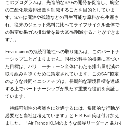
このプログラムは、先進的なSAFの開発を促進し、航空
の二酸化炭素排出量を削減することを目的としていま
す。SAFは廃油や残渣などの再生可能な原料から生産さ
れ、従来のジェット燃料に比べてライフサイクル全体で
の温室効果ガス排出量を最大85%削減することができま
す[1]。
Envirotainerの持続可能性への取り組みは、このパートナ
ーシップにとどまりません。同社の科学的根拠に基づい
た目標は、バリューチェーン全体にわたる排出量削減の
取り組みを導くために策定されています。このSAF協定
のような共同イニシアチブは、長期的な環境目標を達成
する上でパートナーシップが果たす重要な役割を実証し
ています。
「持続可能性の複雑さに対処するには、集団的な行動が
必要だと当社は考えています」と E.B.Butt氏は付け加え
ました。「Air France KLMのような業界リーダーと協力す