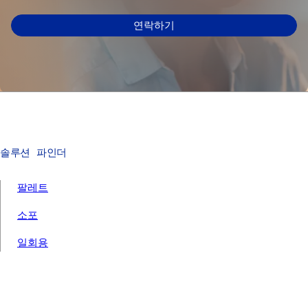
연락하기
솔루션 파인더
팔레트
소포
일회용