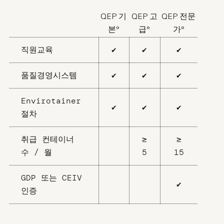
QEP 기
QEP 고
QEP 전문
본°
급°
가°
직원교육
✔
✔
✔
품질경영시스템
✔
✔
✔
Envirotainer
✔
✔
✔
절차
취급 컨테이너
≥
≥
수 / 월
5
15
GDP 또는 CEIV
✔
인증