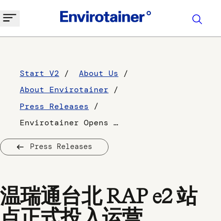
Start V2
About Us
About Envirotainer
Press Releases
Envirotainer Opens First RAP e2 Station in Taipei
Press Releases
温瑞通台北 RAP e2 站
点正式投入运营