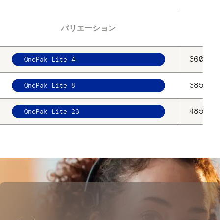
Ext
バリエーション
360 x 
OnePak Lite 4
385 x 
OnePak Lite 8
485 x 
OnePak Lite 23