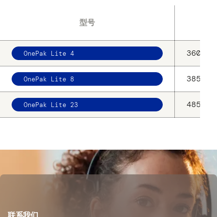
Ext
型号
360 x 
OnePak Lite 4
385 x 
OnePak Lite 8
485 x 
OnePak Lite 23
联系我们